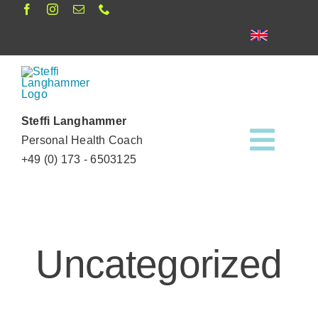
Zum
Inhalt
springen
Steffi Langhammer
Personal Health Coach
Toggl
+49 (0) 173 - 6503125
Navig
Termine
News
Uncategorized
Angebot
2 items
NaturZEIT