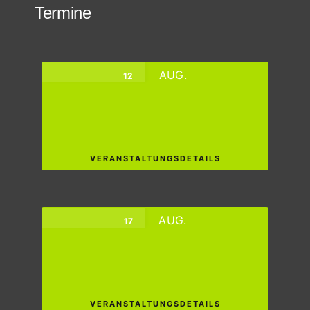
Termine
AUG.
12
🪁 FITTE FASZIEN ~ VIELSEITIGKEIT
Mittwoch,
virtuell Zoom
VERANSTALTUNGSDETAILS
AUG.
17
🧘‍♀️OUTDOOR PILATES @
TRAININGSPARK
Montag,
Hofheim
VERANSTALTUNGSDETAILS