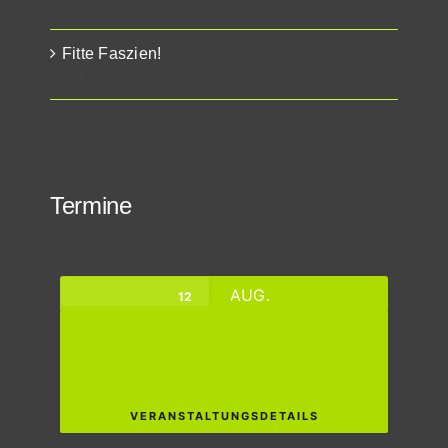
Juni 4, 2022
Fitte Faszien!
Mai 25, 2022
Termine
AUG.
12
🪁 FITTE FASZIEN ~ VIELSEITIGKEIT
Mittwoch,
virtuell Zoom
VERANSTALTUNGSDETAILS