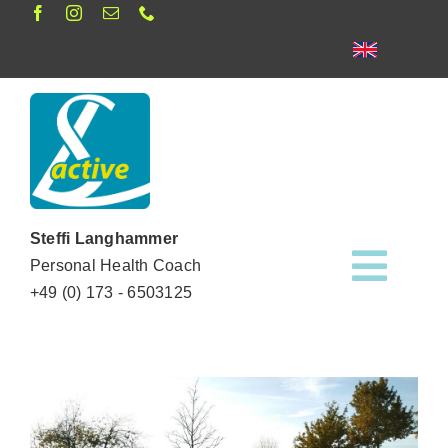
Zum
Inhalt
springen
Steffi Langhammer
Personal Health Coach
Toggl
+49 (0) 173 - 6503125
Navig
Termine
News