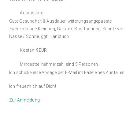
Ausrüstung:
Gute Gesundheit & Ausdauer,
witterungsangepasste
zweckmäßige
Kleidung,
Getränk, Sportsc
huhe,
Schutz vor
Nässe / Sonne
, ggf. Handtuch
Kosten: 9EUR
Mindestteilnehmer
zahl
sind
5
Personen.
Ich schicke eine Absage per E-Mail im Falle eines Ausfalles.
Ich freue mich auf Dich!
Zur Anmeldung