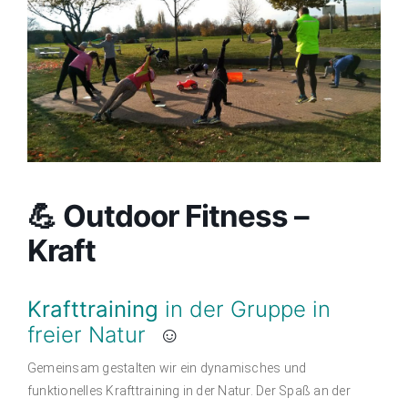
Angebot
NaturZEIT
Steffi
Referenzen
💪 Outdoor Fitness –
Fotos
Kraft
Kontakt
Krafttraining
in der Gruppe in
freier Natur
☺
Gemeinsam gestalten wir ein dynamisches und
funktionelles
K
raftt
raining in
der
Natur.
Der Spaß an der