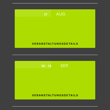
AUG.
17
🧘‍♀️OUTDOOR PILATES @
TRAININGSPARK
Montag,
Hofheim
VERANSTALTUNGSDETAILS
SEP.
10 - 13
🏔️WANDERZEIT MARBURGER LAND
Donnerstag,
Ebsdorfergrund
VERANSTALTUNGSDETAILS