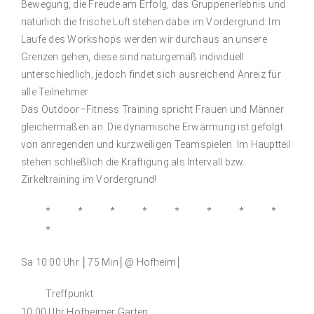
Bewegung, die Freude am Erfolg, das
Gruppenerlebnis
und
natürlich die frische Luft stehen dabei im Vordergrund.
Im
Laufe des Workshops werden wir durchaus an unsere
Grenzen gehen, diese
sind naturgemäß individuell
unterschiedlich, jedoch findet sich ausreichen
d Anreiz für
alle Teilnehmer
.
Das Outdoor
–
Fitness Training spricht Frauen und Männer
gleichermaßen an. Die
dynamische Erwärmung ist gefolgt
von an
regenden und kurzweiligen Teamspielen.
Im Hauptteil
stehen schließlich die Kräftigung als Intervall bzw.
Zirkeltraining im
Vordergrund!
*
*
*
*
*
*
*
*
*
Sa 10:00 Uhr │75 Min│@ Hofheim│
Treffpunkt
:
10:00 Uhr Hofheimer Garten