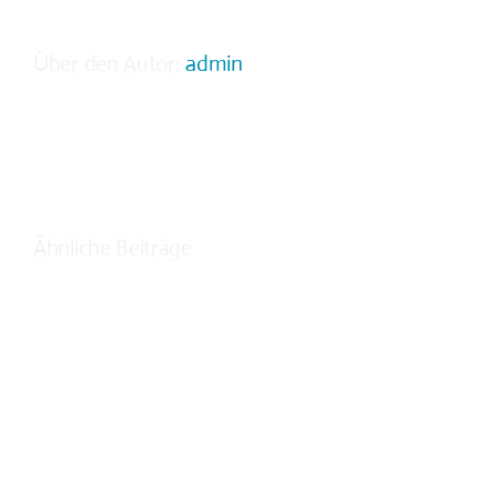
Über den Autor:
admin
Ähnliche Beiträge
Vom
Wunsch
zur
Wirklichkeit:
Mein
eigener
Outdoor