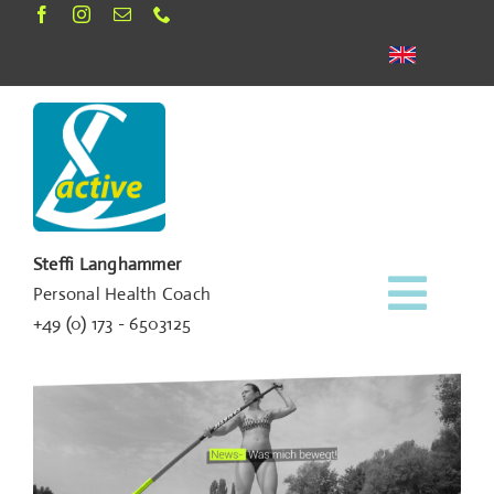
Zum
Inhalt
springen
Steffi Langhammer
Personal Health Coach
Toggl
+49 (0) 173 - 6503125
Navig
Termine
News