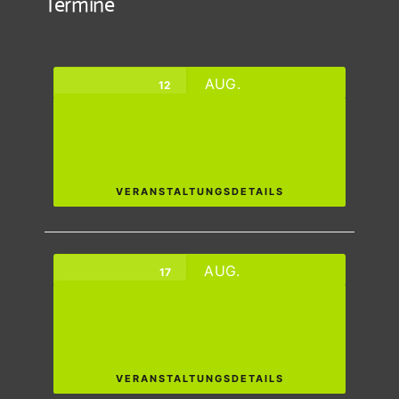
Termine
AUG.
12
🪁 FITTE FASZIEN ~ VIELSEITIGKEIT
Mittwoch,
virtuell Zoom
VERANSTALTUNGSDETAILS
AUG.
17
🧘‍♀️OUTDOOR PILATES @
TRAININGSPARK
Montag,
Hofheim
VERANSTALTUNGSDETAILS