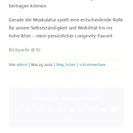
beitragen können.
Gerade die Muskulatur spielt eine entscheidende Rolle
für unsere Selbstständigkeit und Mobilität bis ins
hohe Alter – mein persönlicher Longevity-Favorit.
Bildquelle @ KI
Von
admin
|
Mai 25, 2022
|
blog
,
ticker
|
0 Kommentare
Teilen Sie diesen Artikel!
Facebook
X
Reddit
LinkedIn
WhatsApp
Telegram
Tumblr
Pinterest
Vk
Xing
E-
Mail